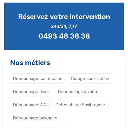
Débouchage canalisation Anserœul
Réservez votre intervention
Débouchage canalisation Bailleul
24h/24, 7j/7
Débouchage canalisation Barry
0493 48 38 38
Débouchage canalisation Bas-Warneton
Débouchage canalisation Baugnies
Nos métiers
Débouchage canalisation Beclers
Débouchage canalisation Blandain
Débouchage canalisation
Curage canalisation
Débouchage canalisation Bléharies
Débouchage évier
Débouchage lavabo
Débouchage canalisation Blicquy
Débouchage WC
Débouchage Sanibroyeur
Débouchage canalisation Bon-Secours
Débouchage baignoire
Débouchage canalisation Braffe