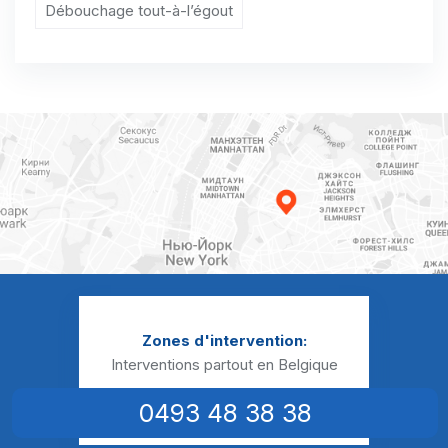
Débouchage tout-à-l’égout
Débouchage canalisation Brasménil
Débouchage canalisation Bruyelle
Débouchage canalisation Bury
Débouchage canalisation Callenelle
Débouchage canalisation Calonne
Débouchage canalisation Chapelle-à-Oie
Débouchage canalisation Chapelle-à-Wattines
Débouchage canalisation Chercq
Zones d'intervention:
Débouchage canalisation Comines
Interventions partout en Belgique
Débouchage canalisation Dottignies
0493 48 38 38
Débouchage canalisation Ere