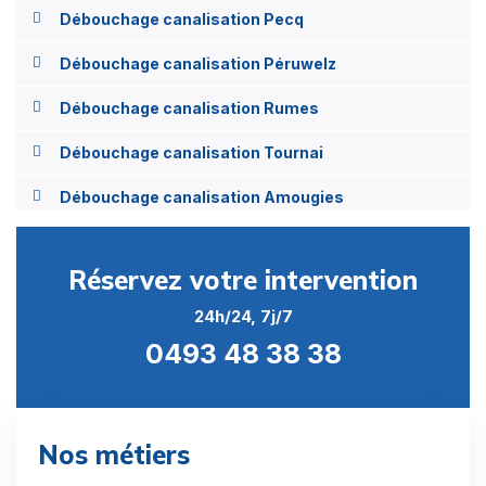
Débouchage canalisation Pecq
Débouchage canalisation Péruwelz
Débouchage canalisation Rumes
Débouchage canalisation Tournai
Débouchage canalisation Amougies
Débouchage canalisation Anserœul
Réservez votre intervention
Débouchage canalisation Bailleul
24h/24, 7j/7
Débouchage canalisation Barry
0493 48 38 38
Débouchage canalisation Bas-Warneton
Débouchage canalisation Baugnies
Nos métiers
Débouchage canalisation Beclers