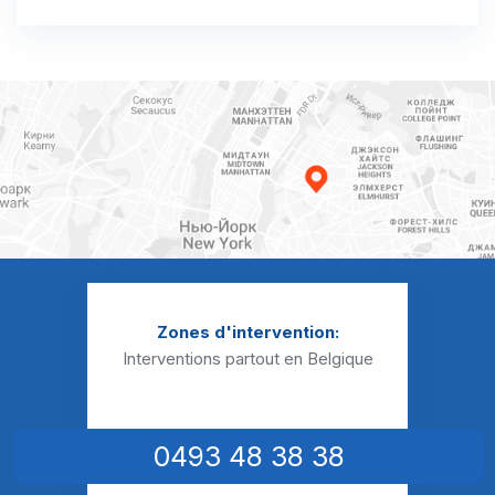
Débouchage canalisation Bruyelle
Débouchage canalisation Bury
Débouchage canalisation Callenelle
Débouchage canalisation Calonne
Débouchage canalisation Chapelle-à-Oie
Débouchage canalisation Chapelle-à-Wattines
Débouchage canalisation Chercq
Zones d'intervention:
Débouchage canalisation Comines
Interventions partout en Belgique
Débouchage canalisation Dottignies
Débouchage canalisation Ere
0493 48 38 38
Débouchage canalisation Escanaffles