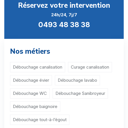
Réservez votre intervention
Débouchage canalisation Bailleul
24h/24, 7j/7
Débouchage canalisation Barry
0493 48 38 38
Débouchage canalisation Bas-Warneton
Débouchage canalisation Baugnies
Nos métiers
Débouchage canalisation Beclers
Débouchage canalisation Blandain
Débouchage canalisation
Curage canalisation
Débouchage canalisation Bléharies
Débouchage évier
Débouchage lavabo
Débouchage canalisation Blicquy
Débouchage WC
Débouchage Sanibroyeur
Débouchage canalisation Bon-Secours
Débouchage baignoire
Débouchage canalisation Braffe
Débouchage tout-à-l’égout
Débouchage canalisation Brasménil