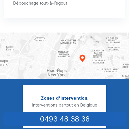
Débouchage tout-à-l’égout
Débouchage canalisation Brasménil
Débouchage canalisation Bruyelle
Débouchage canalisation Bury
Débouchage canalisation Callenelle
Débouchage canalisation Calonne
Débouchage canalisation Chapelle-à-Oie
Débouchage canalisation Chapelle-à-Wattines
Débouchage canalisation Chercq
Zones d'intervention:
Débouchage canalisation Comines
Interventions partout en Belgique
Débouchage canalisation Dottignies
0493 48 38 38
Débouchage canalisation Ere