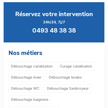
Débouchage canalisation Anserœul
Réservez votre intervention
Débouchage canalisation Bailleul
24h/24, 7j/7
Débouchage canalisation Barry
0493 48 38 38
Débouchage canalisation Bas-Warneton
Débouchage canalisation Baugnies
Nos métiers
Débouchage canalisation Beclers
Débouchage canalisation Blandain
Débouchage canalisation
Curage canalisation
Débouchage canalisation Bléharies
Débouchage évier
Débouchage lavabo
Débouchage canalisation Blicquy
Débouchage WC
Débouchage Sanibroyeur
Débouchage canalisation Bon-Secours
Débouchage baignoire
Débouchage canalisation Braffe