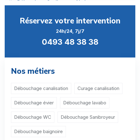
Débouchage Sanibroyeur Abolens
Débouchage Sanibroyeur Acosse
Réservez votre intervention
Débouchage Sanibroyeur Aineffe
24h/24, 7j/7
0493 48 38 38
Débouchage Sanibroyeur Ambresin
Débouchage Sanibroyeur Avennes
Débouchage Sanibroyeur Avernas-le-Bauduin
Nos métiers
Débouchage Sanibroyeur Avin
Débouchage canalisation
Curage canalisation
Débouchage Sanibroyeur Bergilers
Débouchage évier
Débouchage lavabo
Débouchage Sanibroyeur Berloz
Débouchage WC
Débouchage Sanibroyeur
Débouchage Sanibroyeur Bertrée
Débouchage Sanibroyeur Bettincourt
Débouchage baignoire