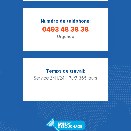
Débouchage Sanibroyeur Darion
Débouchage Sanibroyeur Donceel
Numéro de téléphone:
Débouchage Sanibroyeur Fallais
0493 48 38 38
Urgence
Débouchage Sanibroyeur Fexhe-le-Haut-Clocher
Débouchage Sanibroyeur Fize-le-Marsal
Débouchage Sanibroyeur Freloux
Temps de travail:
Débouchage Sanibroyeur Fumal
Service 24H/24 - 7J/7
365 jours
Débouchage Sanibroyeur Grand-Axhe
Débouchage Sanibroyeur Grand-Hallet
Débouchage Sanibroyeur Grandville
Débouchage Sanibroyeur Haneffe