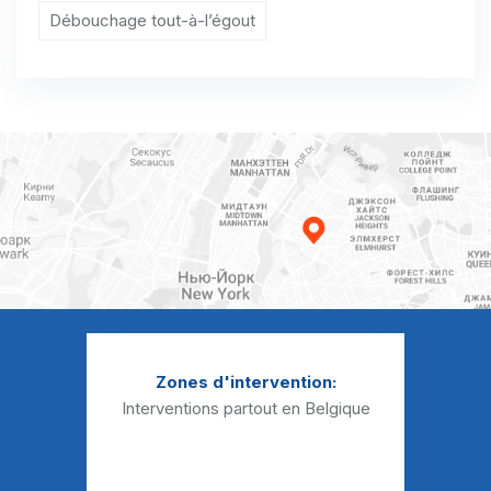
Débouchage Sanibroyeur Blehen
Débouchage tout-à-l’égout
Débouchage Sanibroyeur Bleret
Débouchage Sanibroyeur Boëlhe
Débouchage Sanibroyeur Borlez
Débouchage Sanibroyeur Bovenistier
Débouchage Sanibroyeur Braives
Débouchage Sanibroyeur Ciplet
Débouchage Sanibroyeur Corswarem
Débouchage Sanibroyeur Cras-Avernas
Zones d'intervention:
Interventions partout en Belgique
Débouchage Sanibroyeur Crehen
Débouchage Sanibroyeur Crisnée