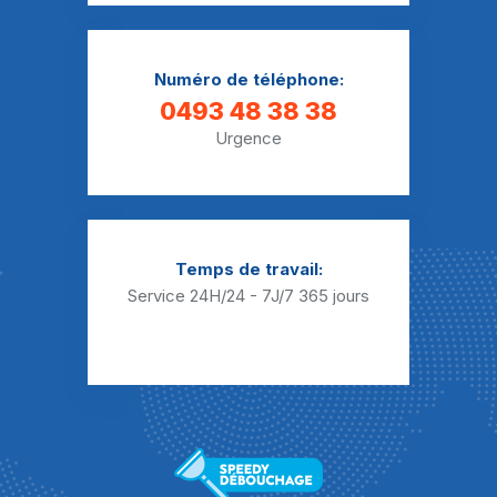
Débouchage Sanibroyeur Darion
Débouchage Sanibroyeur Donceel
Numéro de téléphone:
Débouchage Sanibroyeur Fallais
0493 48 38 38
Urgence
Débouchage Sanibroyeur Fexhe-le-Haut-Clocher
Débouchage Sanibroyeur Fize-le-Marsal
Débouchage Sanibroyeur Freloux
Temps de travail:
Débouchage Sanibroyeur Fumal
Service 24H/24 - 7J/7
365 jours
Débouchage Sanibroyeur Grand-Axhe
Débouchage Sanibroyeur Grand-Hallet
Débouchage Sanibroyeur Grandville
Débouchage Sanibroyeur Haneffe