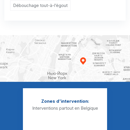
Débouchage Sanibroyeur Blehen
Débouchage tout-à-l’égout
Débouchage Sanibroyeur Bleret
Débouchage Sanibroyeur Boëlhe
Débouchage Sanibroyeur Borlez
Débouchage Sanibroyeur Bovenistier
Débouchage Sanibroyeur Braives
Débouchage Sanibroyeur Ciplet
Débouchage Sanibroyeur Corswarem
Débouchage Sanibroyeur Cras-Avernas
Zones d'intervention:
Interventions partout en Belgique
Débouchage Sanibroyeur Crehen
Débouchage Sanibroyeur Crisnée