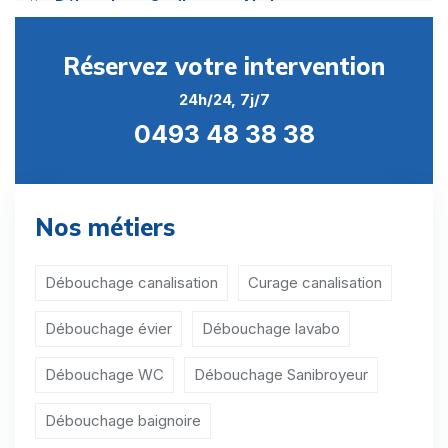
Débouchage Sanibroyeur Abolens
Débouchage Sanibroyeur Acosse
Réservez votre intervention
Débouchage Sanibroyeur Aineffe
24h/24, 7j/7
0493 48 38 38
Débouchage Sanibroyeur Ambresin
Débouchage Sanibroyeur Avennes
Débouchage Sanibroyeur Avernas-le-Bauduin
Nos métiers
Débouchage Sanibroyeur Avin
Débouchage canalisation
Curage canalisation
Débouchage Sanibroyeur Bergilers
Débouchage évier
Débouchage lavabo
Débouchage Sanibroyeur Berloz
Débouchage WC
Débouchage Sanibroyeur
Débouchage Sanibroyeur Bertrée
Débouchage Sanibroyeur Bettincourt
Débouchage baignoire