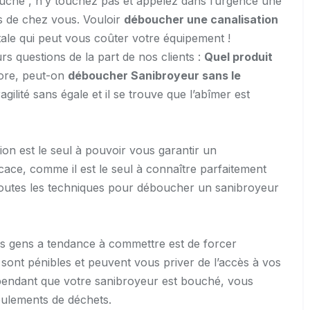
uché , n’y touchez pas et appelez dans l’urgence une
s de chez vous. Vouloir
déboucher une canalisation
le qui peut vous coûter votre équipement !
urs questions de la part de nos clients :
Quel produit
ore, peut-on
déboucher Sanibroyeur sans le
gilité sans égale et il se trouve que l’abîmer est
on est le seul à pouvoir vous garantir un
icace, comme il est le seul à connaître parfaitement
outes les techniques pour déboucher un sanibroyeur
es gens a tendance à commettre est de forcer
sont pénibles et peuvent vous priver de l’accès à vos
u pendant que votre sanibroyeur est bouché, vous
oulements de déchets.