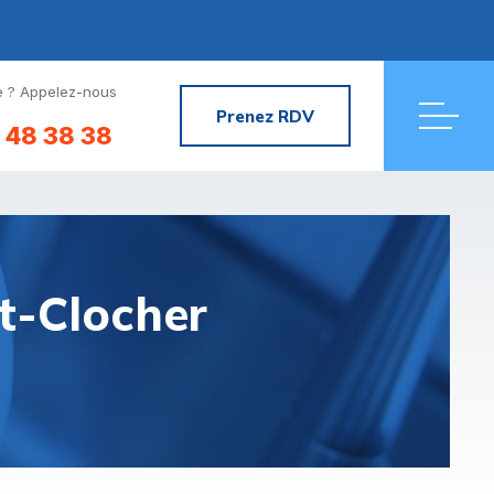
 ? Appelez-nous
Prenez RDV
 48 38 38
t-Clocher