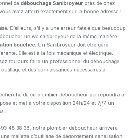
ionnel de
débouchage Sanibroyeur
près de chez
 Vous avez atterri exactement sur la bonne adresse !
isé. D’ailleurs, s’il y a une erreur fatale que beaucoup
r déboucher un wc sanibroyeur de la même manière
sation bouchée
. Un Sanibroyeur doit être géré
rente. Elle est à la fois mécanique et électrique.
issez toujours faire un professionnel du débouchage
 l’outillage et des connaissances nécessaires à
echerche de ce plombier déboucheur qui répondra à
se et met à votre disposition 24h/24 et 7j/7 un
s !
 0493 48 38 38, notre plombier déboucheur arrivera
une mallette d’outillage de dégorgement canalisation,