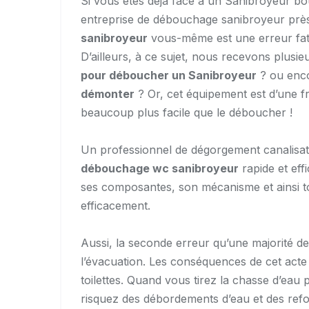
Si vous êtes déjà face à un Sanibroyeur bo
entreprise de débouchage sanibroyeur prè
sanibroyeur
vous-même est une erreur fata
D’ailleurs, à ce sujet, nous recevons plusie
pour déboucher un Sanibroyeur
? ou enc
démonter
? Or, cet équipement est d’une fra
beaucoup plus facile que le déboucher !
Un professionnel de dégorgement canalisati
débouchage wc sanibroyeur
rapide et eff
ses composantes, son mécanisme et ainsi t
efficacement.
Aussi, la seconde erreur qu’une majorité d
l’évacuation. Les conséquences de cet acte 
toilettes. Quand vous tirez la chasse d’ea
risquez des débordements d’eau et des ref