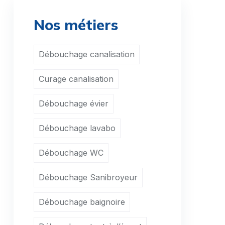
Débouchage Sanibroyeur Avin
Nos métiers
Débouchage Sanibroyeur Bergilers
Débouchage canalisation
Débouchage Sanibroyeur Berloz
Curage canalisation
Débouchage Sanibroyeur Bertrée
Débouchage Sanibroyeur Bettincourt
Débouchage évier
Débouchage Sanibroyeur Blehen
Débouchage lavabo
Débouchage Sanibroyeur Bleret
Débouchage WC
Débouchage Sanibroyeur Boëlhe
Débouchage Sanibroyeur
Débouchage Sanibroyeur Borlez
Débouchage baignoire
Débouchage Sanibroyeur Bovenistier
Débouchage Sanibroyeur Braives