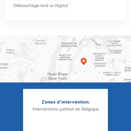
Débouchage Sanibroyeur Blehen
Débouchage tout-à-l’égout
Débouchage Sanibroyeur Bleret
Débouchage Sanibroyeur Boëlhe
Débouchage Sanibroyeur Borlez
Débouchage Sanibroyeur Bovenistier
Débouchage Sanibroyeur Braives
Débouchage Sanibroyeur Ciplet
Débouchage Sanibroyeur Corswarem
Débouchage Sanibroyeur Cras-Avernas
Zones d'intervention:
Interventions partout en Belgique
Débouchage Sanibroyeur Crehen
Débouchage Sanibroyeur Crisnée