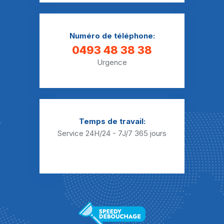
Débouchage Sanibroyeur Darion
Débouchage Sanibroyeur Donceel
Numéro de téléphone:
Débouchage Sanibroyeur Fallais
0493 48 38 38
Urgence
Débouchage Sanibroyeur Fexhe-le-Haut-Clocher
Débouchage Sanibroyeur Fize-le-Marsal
Débouchage Sanibroyeur Freloux
Temps de travail:
Débouchage Sanibroyeur Fumal
Service 24H/24 - 7J/7
365 jours
Débouchage Sanibroyeur Grand-Axhe
Débouchage Sanibroyeur Grand-Hallet
Débouchage Sanibroyeur Grandville
Débouchage Sanibroyeur Haneffe