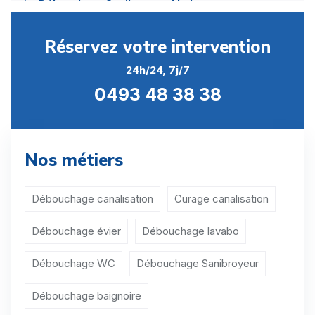
Débouchage Sanibroyeur Abolens
Débouchage Sanibroyeur Acosse
Réservez votre intervention
Débouchage Sanibroyeur Aineffe
24h/24, 7j/7
0493 48 38 38
Débouchage Sanibroyeur Ambresin
Débouchage Sanibroyeur Avennes
Débouchage Sanibroyeur Avernas-le-Bauduin
Nos métiers
Débouchage Sanibroyeur Avin
Débouchage canalisation
Curage canalisation
Débouchage Sanibroyeur Bergilers
Débouchage évier
Débouchage lavabo
Débouchage Sanibroyeur Berloz
Débouchage WC
Débouchage Sanibroyeur
Débouchage Sanibroyeur Bertrée
Débouchage Sanibroyeur Bettincourt
Débouchage baignoire