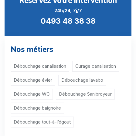
Réservez votre intervention
Débouchage évier Namur
24h/24, 7j/7
Débouchage évier Ohey
0493 48 38 38
Débouchage évier Profondeville
Débouchage évier Sambreville
Nos métiers
Débouchage évier Sombreffe
Débouchage évier Aische-en-Refail
Débouchage canalisation
Curage canalisation
Débouchage évier Aisemont
Débouchage évier
Débouchage lavabo
Débouchage évier Arbre
Débouchage WC
Débouchage Sanibroyeur
Débouchage évier Arsimont
Débouchage baignoire
Débouchage évier Auvelais
Débouchage tout-à-l’égout
Débouchage évier Balâtre