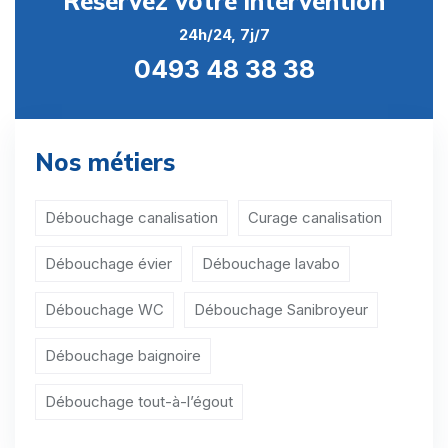
Réservez votre intervention
Débouchage évier Namur
24h/24, 7j/7
Débouchage évier Ohey
0493 48 38 38
Débouchage évier Profondeville
Débouchage évier Sambreville
Nos métiers
Débouchage évier Sombreffe
Débouchage évier Aische-en-Refail
Débouchage canalisation
Curage canalisation
Débouchage évier Aisemont
Débouchage évier
Débouchage lavabo
Débouchage évier Arbre
Débouchage WC
Débouchage Sanibroyeur
Débouchage évier Arsimont
Débouchage baignoire
Débouchage évier Auvelais
Débouchage tout-à-l’égout
Débouchage évier Balâtre