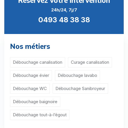
Réservez votre intervention
Débouchage évier Namur
24h/24, 7j/7
Débouchage évier Ohey
0493 48 38 38
Débouchage évier Profondeville
Débouchage évier Sambreville
Nos métiers
Débouchage évier Sombreffe
Débouchage évier Aische-en-Refail
Débouchage canalisation
Curage canalisation
Débouchage évier Aisemont
Débouchage évier
Débouchage lavabo
Débouchage évier Arbre
Débouchage WC
Débouchage Sanibroyeur
Débouchage évier Arsimont
Débouchage baignoire
Débouchage évier Auvelais
Débouchage tout-à-l’égout
Débouchage évier Balâtre