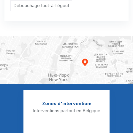
Débouchage tout-à-l’égout
Débouchage Sanibroyeur Habay-la-Vieille
Débouchage Sanibroyeur Hachy
Débouchage Sanibroyeur Harnoncourt
Débouchage Sanibroyeur Houdemont
Débouchage Sanibroyeur Izel
Débouchage Sanibroyeur Jamoigne
Débouchage Sanibroyeur Lacuisine
Débouchage Sanibroyeur Lamorteau
Zones d'intervention:
Débouchage Sanibroyeur Latour
Interventions partout en Belgique
Débouchage Sanibroyeur Les Bulles
Débouchage Sanibroyeur Marbehan