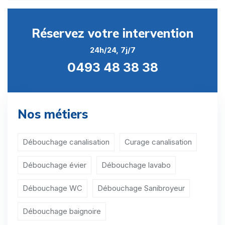
Débouchage Sanibroyeur Bleid
Réservez votre intervention
Débouchage Sanibroyeur Buzenol
24h/24, 7j/7
Débouchage Sanibroyeur Chantemelle
0493 48 38 38
Débouchage Sanibroyeur Chassepierre
Débouchage Sanibroyeur Châtillon
Nos métiers
Débouchage Sanibroyeur Chiny
Débouchage Sanibroyeur Dampicourt
Débouchage canalisation
Curage canalisation
Débouchage Sanibroyeur Èthe
Débouchage évier
Débouchage lavabo
Débouchage Sanibroyeur Fontenoille
Débouchage WC
Débouchage Sanibroyeur
Débouchage Sanibroyeur Gérouville
Débouchage baignoire
Débouchage Sanibroyeur Habay-la-Neuve