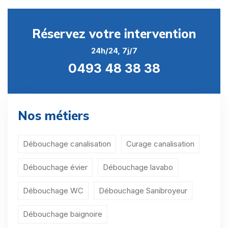
Débouchage Sanibroyeur Bleid
Réservez votre intervention
Débouchage Sanibroyeur Buzenol
24h/24, 7j/7
Débouchage Sanibroyeur Chantemelle
0493 48 38 38
Débouchage Sanibroyeur Chassepierre
Débouchage Sanibroyeur Châtillon
Nos métiers
Débouchage Sanibroyeur Chiny
Débouchage Sanibroyeur Dampicourt
Débouchage canalisation
Curage canalisation
Débouchage Sanibroyeur Èthe
Débouchage évier
Débouchage lavabo
Débouchage Sanibroyeur Fontenoille
Débouchage WC
Débouchage Sanibroyeur
Débouchage Sanibroyeur Gérouville
Débouchage baignoire
Débouchage Sanibroyeur Habay-la-Neuve