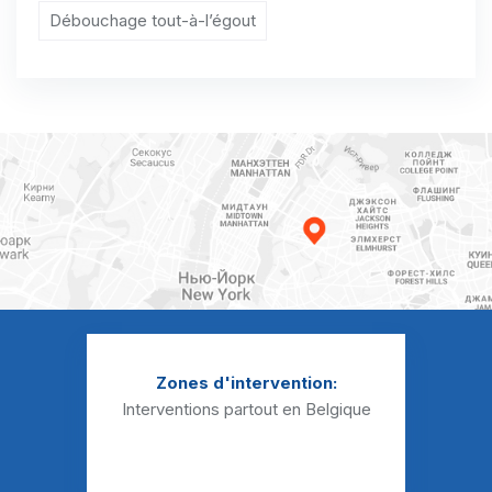
Débouchage tout-à-l’égout
Débouchage Sanibroyeur Habay-la-Vieille
Débouchage Sanibroyeur Hachy
Débouchage Sanibroyeur Harnoncourt
Débouchage Sanibroyeur Houdemont
Débouchage Sanibroyeur Izel
Débouchage Sanibroyeur Jamoigne
Débouchage Sanibroyeur Lacuisine
Débouchage Sanibroyeur Lamorteau
Zones d'intervention:
Débouchage Sanibroyeur Latour
Interventions partout en Belgique
Débouchage Sanibroyeur Les Bulles
Débouchage Sanibroyeur Marbehan