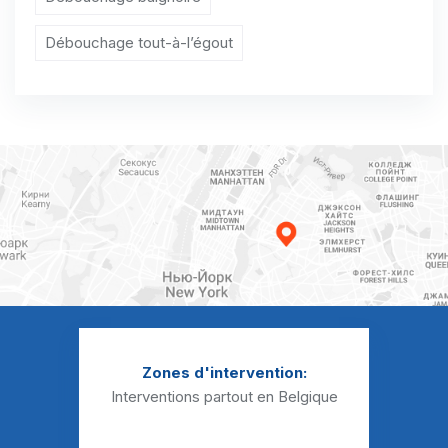
Curage canalisation Auvelais
Débouchage tout-à-l’égout
Curage canalisation Balâtre
Curage canalisation Beez
Curage canalisation Belgrade
Curage canalisation Beuzet
Curage canalisation Bierwart
Curage canalisation Biesme
Curage canalisation Biesmerée
Curage canalisation Boignée
Zones d'intervention:
Curage canalisation Bois-de-Villers
Interventions partout en Belgique
Curage canalisation Bolinne