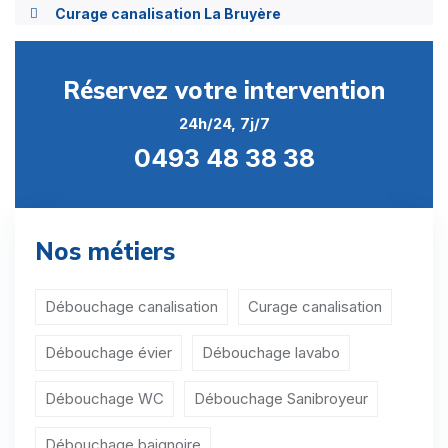
Curage canalisation La Bruyère
Curage canalisation Mettet
Réservez votre intervention
Curage canalisation Namur
24h/24, 7j/7
Curage canalisation Ohey
0493 48 38 38
Curage canalisation Profondeville
Curage canalisation Sambreville
Nos métiers
Curage canalisation Sombreffe
Curage canalisation Aische-en-Refail
Débouchage canalisation
Curage canalisation
Curage canalisation Aisemont
Débouchage évier
Débouchage lavabo
Curage canalisation Arbre
Débouchage WC
Débouchage Sanibroyeur
Curage canalisation Arsimont
Débouchage baignoire