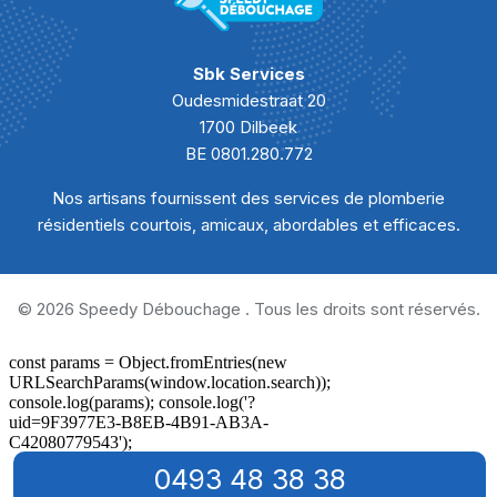
Curage canalisation Cortil-Wodon
Curage canalisation Courrière
Sbk Services
Oudesmidestraat 20
Curage canalisation Coutisse
1700 Dilbeek
BE 0801.280.772
Curage canalisation Crupet
Nos artisans fournissent des services de plomberie
Curage canalisation Daussoulx
résidentiels courtois, amicaux, abordables et efficaces.
Curage canalisation Dave
Curage canalisation Dhuy
© 2026 Speedy Débouchage . Tous les droits sont réservés.
Curage canalisation Émines
Curage canalisation Ermeton-sur-Biert
Curage canalisation Ernage
0493 48 38 38
Curage canalisation Erpent