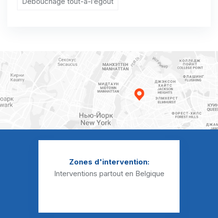
Débouchage tout-à-l’égout
Curage canalisation Balâtre
Curage canalisation Beez
Curage canalisation Belgrade
Curage canalisation Beuzet
Curage canalisation Bierwart
Curage canalisation Biesme
Curage canalisation Biesmerée
Curage canalisation Boignée
Zones d'intervention:
Curage canalisation Bois-de-Villers
Interventions partout en Belgique
Curage canalisation Bolinne
Curage canalisation Boneffe