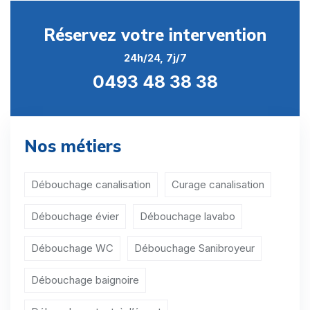
Curage canalisation Mettet
Réservez votre intervention
Curage canalisation Namur
24h/24, 7j/7
Curage canalisation Ohey
0493 48 38 38
Curage canalisation Profondeville
Curage canalisation Sambreville
Nos métiers
Curage canalisation Sombreffe
Curage canalisation Aische-en-Refail
Débouchage canalisation
Curage canalisation
Curage canalisation Aisemont
Débouchage évier
Débouchage lavabo
Curage canalisation Arbre
Débouchage WC
Débouchage Sanibroyeur
Curage canalisation Arsimont
Débouchage baignoire
Curage canalisation Auvelais