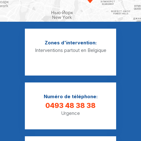
Débouchage WC Saint-Vaast
Débouchage WC Strépy-Bracquegnies
Débouchage WC Trivières
Zones d'intervention:
Débouchage WC Vellereille-le-Sec
Interventions partout en Belgique
Débouchage WC Vellereille-les-Brayeux
Débouchage WC Waudrez
Numéro de téléphone:
0493 48 38 38
Urgence