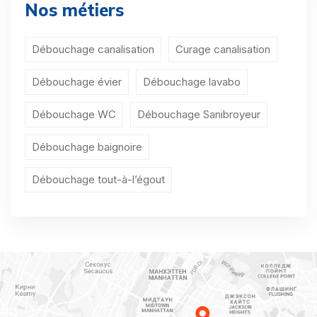
Nos métiers
Débouchage WC Haulchin
Débouchage WC Houdeng-Aimeries
Débouchage canalisation
Curage canalisation
Débouchage WC Houdeng-Goegnies
Débouchage évier
Débouchage lavabo
Débouchage WC Leval-Trahegnies
Débouchage WC
Débouchage Sanibroyeur
Débouchage WC Maurage
Débouchage baignoire
Débouchage WC Mont-Sainte-Aldegonde
Débouchage tout-à-l’égout
Débouchage WC Morlanwelz-Mariemont
Débouchage WC Péronnes-lez-Binche
Débouchage WC Peissant
Débouchage WC Ressaix
Débouchage WC Rouveroy