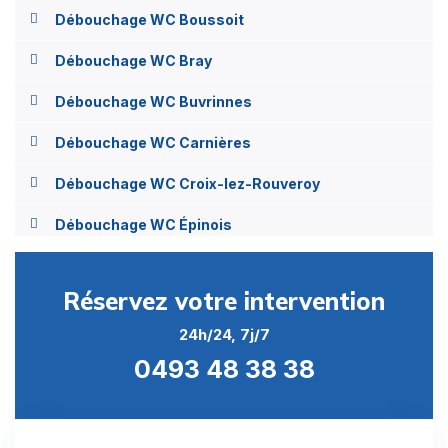
Débouchage WC Boussoit
Débouchage WC Bray
Débouchage WC Buvrinnes
Débouchage WC Carnières
Débouchage WC Croix-lez-Rouveroy
Débouchage WC Épinois
Débouchage WC Estinnes-au-Mont
Réservez votre intervention
Débouchage WC Estinnes-au-Val
24h/24, 7j/7
Débouchage WC Faurœulx
0493 48 38 38
Débouchage WC Haine-Saint-Paul
Débouchage WC Haine-Saint-Pierre