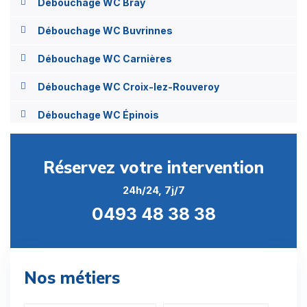
Débouchage WC Bray
Débouchage WC Buvrinnes
Débouchage WC Carnières
Débouchage WC Croix-lez-Rouveroy
Débouchage WC Épinois
Débouchage WC Estinnes-au-Mont
Réservez votre intervention
Débouchage WC Estinnes-au-Val
24h/24, 7j/7
Débouchage WC Faurœulx
0493 48 38 38
Débouchage WC Haine-Saint-Paul
Débouchage WC Haine-Saint-Pierre
Nos métiers
Débouchage WC Haulchin