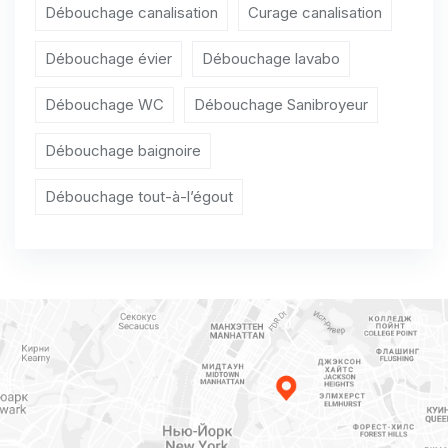
Débouchage WC Houdeng-Aimeries
Débouchage canalisation
Curage canalisation
Débouchage WC Houdeng-Goegnies
Débouchage évier
Débouchage lavabo
Débouchage WC Leval-Trahegnies
Débouchage WC
Débouchage Sanibroyeur
Débouchage WC Maurage
Débouchage baignoire
Débouchage WC Mont-Sainte-Aldegonde
Débouchage tout-à-l’égout
Débouchage WC Morlanwelz-Mariemont
Débouchage WC Péronnes-lez-Binche
Débouchage WC Peissant
Débouchage WC Ressaix
Débouchage WC Rouveroy
Débouchage WC Saint-Vaast