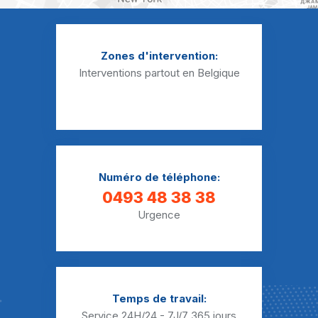
Débouchage WC Strépy-Bracquegnies
Débouchage WC Trivières
Zones d'intervention:
Débouchage WC Vellereille-le-Sec
Interventions partout en Belgique
Débouchage WC Vellereille-les-Brayeux
Débouchage WC Waudrez
Numéro de téléphone:
0493 48 38 38
Urgence
Temps de travail:
Service 24H/24 - 7J/7
365 jours