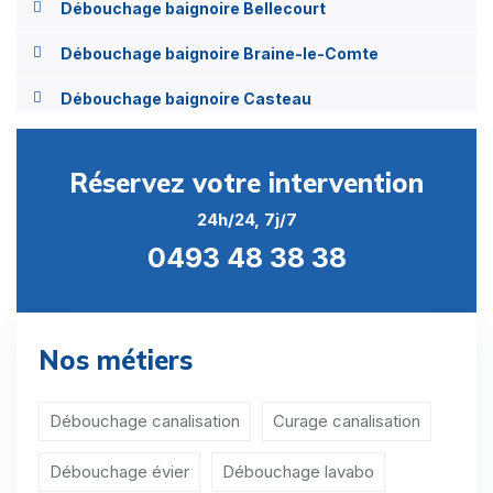
Débouchage baignoire Bellecourt
Débouchage baignoire Braine-le-Comte
Débouchage baignoire Casteau
Débouchage baignoire Chaussée-Notre-Dame-
Louvignies
Réservez votre intervention
Débouchage baignoire Écaussinnes-Lalaing
24h/24, 7j/7
0493 48 38 38
Débouchage baignoire Familleureux
Débouchage baignoire Fayt-lez-Manage
Débouchage baignoire Feluy
Nos métiers
Débouchage baignoire Gottignies
Débouchage canalisation
Curage canalisation
Débouchage baignoire Hennuyères
Débouchage évier
Débouchage lavabo
Débouchage baignoire Henripont