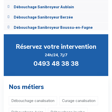
Débouchage Sanibroyeur Aublain
Débouchage Sanibroyeur Berzée
Débouchage Sanibroyeur Boussu-en-Fagne
Débouchage Sanibroyeur Brûly
Réservez votre intervention
Débouchage Sanibroyeur Brûly-de-Pesche
24h/24, 7j/7
Débouchage Sanibroyeur Castillon
0493 48 38 38
Débouchage Sanibroyeur Chastrès
Débouchage Sanibroyeur Clermont
Nos métiers
Débouchage Sanibroyeur Corenne
Débouchage Sanibroyeur Cul-des-Sarts
Débouchage canalisation
Curage canalisation
Débouchage Sanibroyeur Dailly