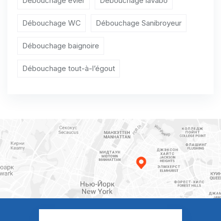
Débouchage évier
Débouchage lavabo
Débouchage Sanibroyeur Daussois
Débouchage WC
Débouchage Sanibroyeur
Débouchage Sanibroyeur Dourbes
Débouchage baignoire
Débouchage Sanibroyeur Fagnolle
Débouchage tout-à-l’égout
Débouchage Sanibroyeur Flavion
Débouchage Sanibroyeur Fontenelle
Débouchage Sanibroyeur Fraire
Débouchage Sanibroyeur Franchimont
Débouchage Sanibroyeur Frasnes-lez-Couvin
Débouchage Sanibroyeur Gimnée
Débouchage Sanibroyeur Gochenée
Débouchage Sanibroyeur Gonrieux