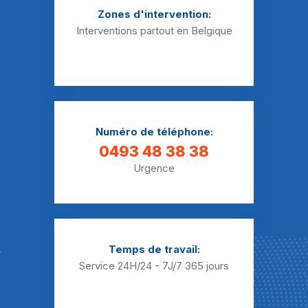
Zones d'intervention:
Débouchage Sanibroyeur Gourdinne
Interventions partout en Belgique
Débouchage Sanibroyeur Hanzinelle
Débouchage Sanibroyeur Hanzinne
Débouchage Sanibroyeur Jamagne
Numéro de téléphone:
Débouchage Sanibroyeur Jamiolle
0493 48 38 38
Débouchage Sanibroyeur Laneffe
Urgence
Débouchage Sanibroyeur Le Mesnil
Débouchage Sanibroyeur Mariembourg
Débouchage Sanibroyeur Matagne-la-Grande
Temps de travail:
Service 24H/24 - 7J/7
365 jours
Débouchage Sanibroyeur Matagne-la-Petite
Débouchage Sanibroyeur Mazée