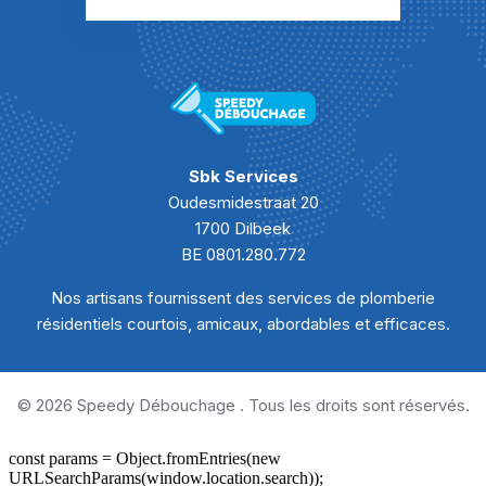
Débouchage Sanibroyeur Merlemont
Débouchage Sanibroyeur Morialmé
Débouchage Sanibroyeur Morville
Débouchage Sanibroyeur Neuville
Sbk Services
Oudesmidestraat 20
Débouchage Sanibroyeur Nismes
1700 Dilbeek
BE 0801.280.772
Débouchage Sanibroyeur Niverlée
Nos artisans fournissent des services de plomberie
Débouchage Sanibroyeur Oignies-en-Thiérache
résidentiels courtois, amicaux, abordables et efficaces.
Débouchage Sanibroyeur Olloy-sur-Viroin
Débouchage Sanibroyeur Omezée
© 2026 Speedy Débouchage . Tous les droits sont réservés.
Débouchage Sanibroyeur Pesche
Débouchage Sanibroyeur Petigny