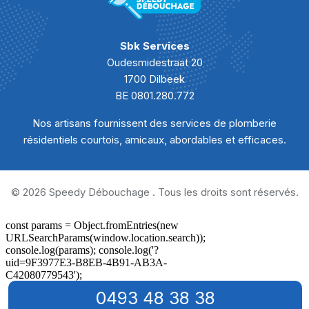
Curage canalisation Morville
Curage canalisation Neuville
Sbk Services
Oudesmidestraat 20
Curage canalisation Nismes
1700 Dilbeek
BE 0801.280.772
Curage canalisation Niverlée
Nos artisans fournissent des services de plomberie
Curage canalisation Oignies-en-Thiérache
résidentiels courtois, amicaux, abordables et efficaces.
Curage canalisation Olloy-sur-Viroin
Curage canalisation Omezée
© 2026 Speedy Débouchage . Tous les droits sont réservés.
Curage canalisation Pesche
Curage canalisation Petigny
Curage canalisation Petite-Chapelle
0493 48 38 38
Curage canalisation Presgaux