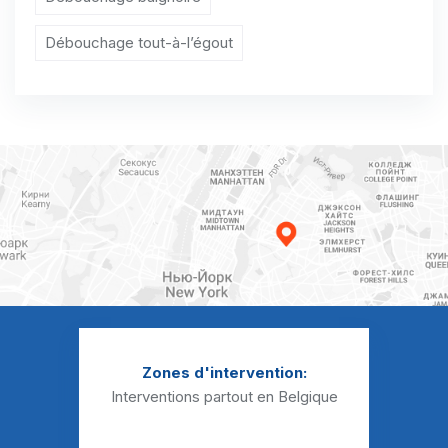
Curage canalisation Fagnolle
Débouchage tout-à-l’égout
Curage canalisation Flavion
Curage canalisation Fontenelle
Curage canalisation Fraire
Curage canalisation Franchimont
Curage canalisation Frasnes-lez-Couvin
Curage canalisation Gimnée
Curage canalisation Gochenée
Curage canalisation Gonrieux
Zones d'intervention:
Curage canalisation Gourdinne
Interventions partout en Belgique
Curage canalisation Hanzinelle