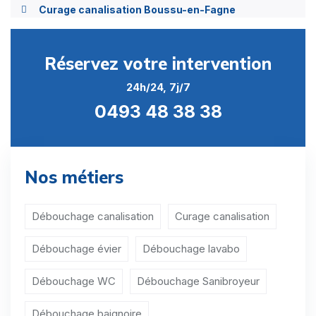
Curage canalisation Boussu-en-Fagne
Curage canalisation Brûly
Réservez votre intervention
Curage canalisation Brûly-de-Pesche
24h/24, 7j/7
Curage canalisation Castillon
0493 48 38 38
Curage canalisation Chastrès
Curage canalisation Clermont
Nos métiers
Curage canalisation Corenne
Curage canalisation Cul-des-Sarts
Débouchage canalisation
Curage canalisation
Curage canalisation Dailly
Débouchage évier
Débouchage lavabo
Curage canalisation Daussois
Débouchage WC
Débouchage Sanibroyeur
Curage canalisation Dourbes
Débouchage baignoire