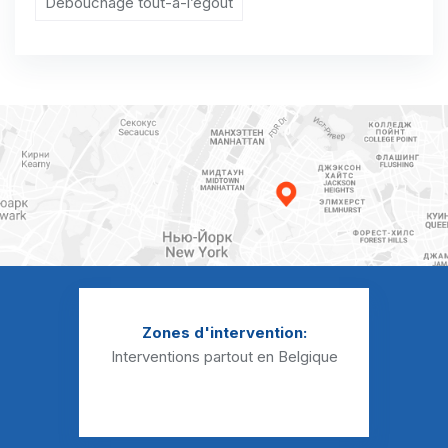
Débouchage tout-à-l’égout
Curage canalisation Morlanwelz-Mariemont
Curage canalisation Péronnes-lez-Binche
Curage canalisation Peissant
Curage canalisation Ressaix
Curage canalisation Rouveroy
Curage canalisation Saint-Vaast
Curage canalisation Strépy-Bracquegnies
Curage canalisation Trivières
Zones d'intervention:
Curage canalisation Vellereille-le-Sec
Interventions partout en Belgique
Curage canalisation Vellereille-les-Brayeux
Curage canalisation Waudrez