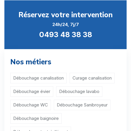
Curage canalisation Estinnes-au-Mont
Réservez votre intervention
Curage canalisation Estinnes-au-Val
24h/24, 7j/7
Curage canalisation Faurœulx
0493 48 38 38
Curage canalisation Haine-Saint-Paul
Curage canalisation Haine-Saint-Pierre
Nos métiers
Curage canalisation Haulchin
Curage canalisation Houdeng-Aimeries
Débouchage canalisation
Curage canalisation
Curage canalisation Houdeng-Goegnies
Débouchage évier
Débouchage lavabo
Curage canalisation Leval-Trahegnies
Débouchage WC
Débouchage Sanibroyeur
Curage canalisation Maurage
Débouchage baignoire
Curage canalisation Mont-Sainte-Aldegonde